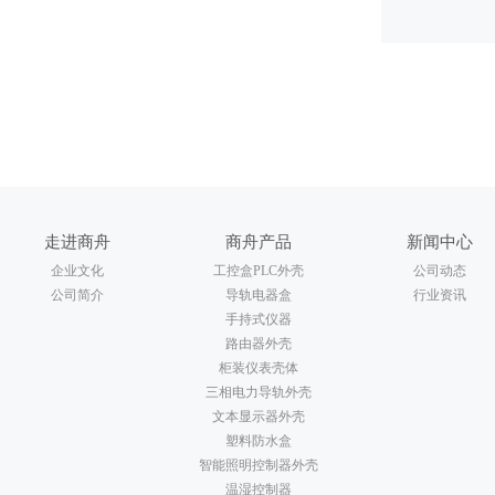
走进商舟
商舟产品
新闻中心
企业文化
工控盒PLC外壳
公司动态
公司简介
导轨电器盒
行业资讯
手持式仪器
路由器外壳
柜装仪表壳体
三相电力导轨外壳
文本显示器外壳
塑料防水盒
智能照明控制器外壳
温湿控制器